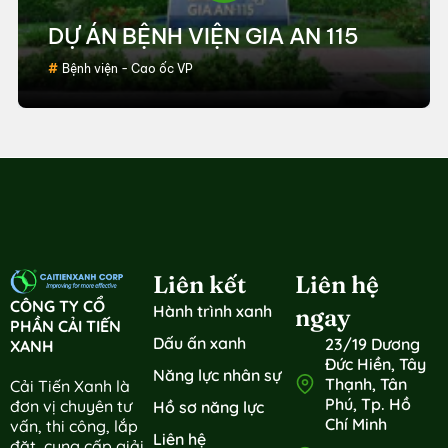
DỰ ÁN BỆNH VIỆN GIA AN 115
Bệnh viện - Cao ốc VP
Liên kết
Liên hệ
CÔNG TY CỔ
Hành trình xanh
ngay
PHẦN CẢI TIẾN
Dấu ấn xanh
23/19 Dương
XANH
Đức Hiền, Tây
Năng lực nhân sự
Thạnh, Tân
Cải Tiến Xanh là
Phú, Tp. Hồ
đơn vị chuyên tư
Hồ sơ năng lực
Chí Minh
vấn, thi công, lắp
Liên hệ
đặt, cung cấp giải