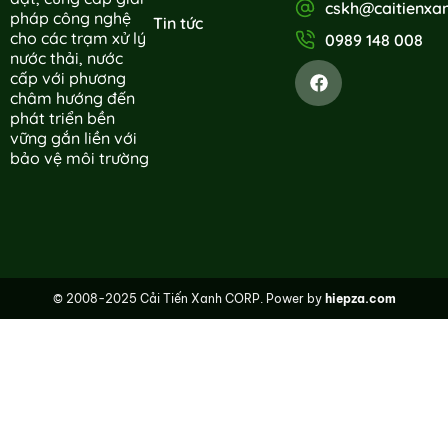
cskh@caitienxa
pháp công nghệ
Tin tức
cho các trạm xử lý
0989 148 008
nước thải, nước
cấp với phương
châm hướng đến
phát triển bền
vững gắn liền với
bảo vệ môi trường
© 2008-2025 Cải Tiến Xanh CORP. Power by
hiepza.com