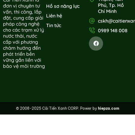
Phú, Tp. Hồ
đơn vị chuyên tư
Hồ sơ năng lực
Chí Minh
vấn, thi công, lắp
Liên hệ
đặt, cung cấp giải
cskh@caitienxa
pháp công nghệ
Tin tức
cho các trạm xử lý
0989 148 008
nước thải, nước
cấp với phương
châm hướng đến
phát triển bền
vững gắn liền với
bảo vệ môi trường
© 2008-2025 Cải Tiến Xanh CORP. Power by
hiepza.com