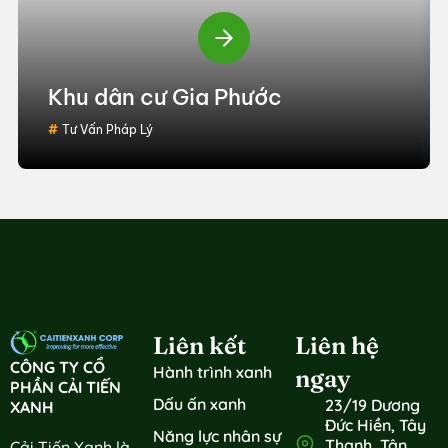
Khu dân cư Gia Phước
Tư Vấn Pháp Lý
Liên kết
Liên hệ
CÔNG TY CỔ
Hành trình xanh
ngay
PHẦN CẢI TIẾN
Dấu ấn xanh
23/19 Dương
XANH
Đức Hiền, Tây
Năng lực nhân sự
Thạnh, Tân
Cải Tiến Xanh là