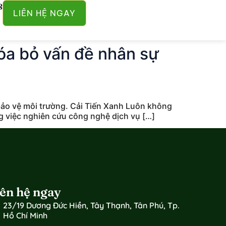
8
LIÊN HỆ NGAY
óa bỏ vấn đề nhân sự
ảo vệ môi trường. Cải Tiến Xanh Luôn không
g việc nghiên cứu công nghệ dịch vụ […]
iên hệ ngay
23/19 Dương Đức Hiền, Tây Thạnh, Tân Phú, Tp.
Hồ Chí Minh