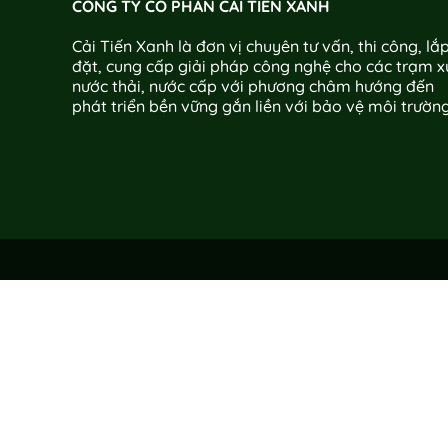
CÔNG TY CỔ PHẦN CẢI TIẾN XANH
Cải Tiến Xanh là đơn vị chuyên tư vấn, thi công, lắ
đặt, cung cấp giải pháp công nghệ cho các trạm xử
nước thải, nước cấp với phương châm hướng đến
phát triển bền vững gắn liền với bảo vệ môi trườn