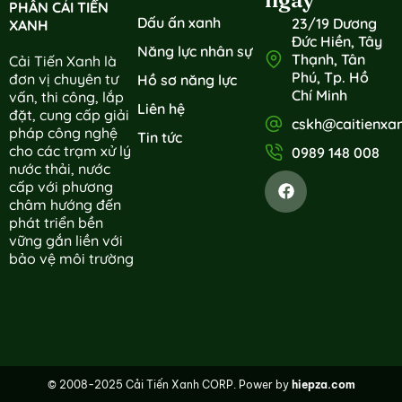
PHẦN CẢI TIẾN
Dấu ấn xanh
23/19 Dương
XANH
Đức Hiền, Tây
Năng lực nhân sự
Thạnh, Tân
Cải Tiến Xanh là
Phú, Tp. Hồ
đơn vị chuyên tư
Hồ sơ năng lực
Chí Minh
vấn, thi công, lắp
Liên hệ
đặt, cung cấp giải
cskh@caitienxa
pháp công nghệ
Tin tức
cho các trạm xử lý
0989 148 008
nước thải, nước
cấp với phương
châm hướng đến
phát triển bền
vững gắn liền với
bảo vệ môi trường
© 2008-2025 Cải Tiến Xanh CORP. Power by
hiepza.com