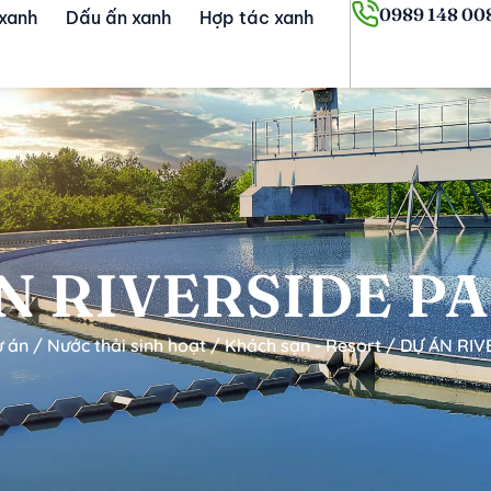
0989 148 00
 xanh
Dấu ấn xanh
Hợp tác xanh
N RIVERSIDE P
ự án
/
Nước thải sinh hoạt
/
Khách sạn - Resort
/
DỰ ÁN RIV