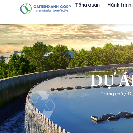
Tổng quan
Hành trình
DỰ Á
Trang chủ
/
D